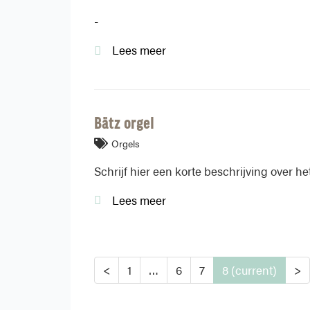
-
Lees meer
Bätz orgel
Orgels
Schrijf hier een korte beschrijving over het
Lees meer
<
1
…
6
7
8
(current)
>