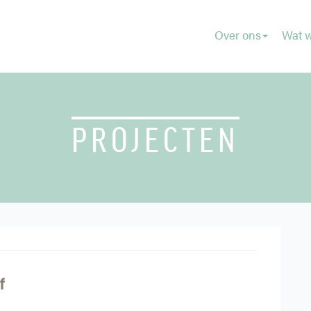
Over ons
Wat w
PROJECTEN
f